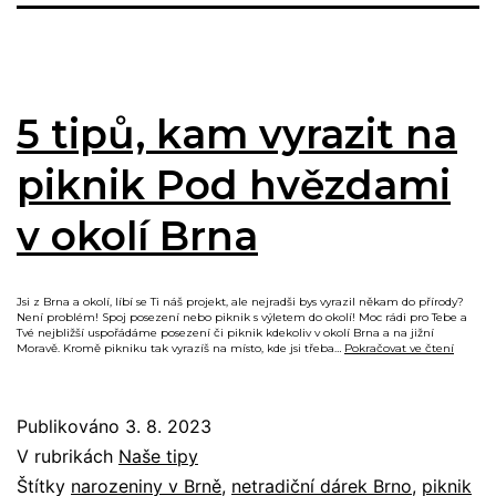
5 tipů, kam vyrazit na
piknik Pod hvězdami
v okolí Brna
Jsi z Brna a okolí, líbí se Ti náš projekt, ale nejradši bys vyrazil někam do přírody?
Není problém! Spoj posezení nebo piknik s výletem do okolí! Moc rádi pro Tebe a
Tvé nejbližší uspořádáme posezení či piknik kdekoliv v okolí Brna a na jižní
5
Moravě. Kromě pikniku tak vyrazíš na místo, kde jsi třeba…
Pokračovat ve čtení
tipů,
kam
vyrazit
na
Publikováno
3. 8. 2023
piknik
Pod
V rubrikách
Naše tipy
hvězda
v
Štítky
narozeniny v Brně
,
netradiční dárek Brno
,
piknik
okolí