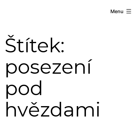
Přejít
Pod
Menu
hvězdami
k
obsahu
Štítek:
posezení
pod
hvězdami